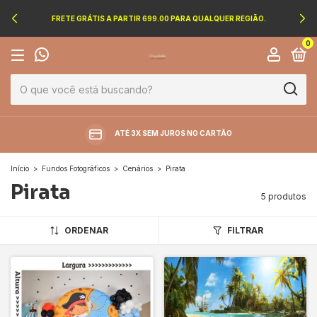
FRETE GRÁTIS A PARTIR 699.00 PARA QUALQUER REGIÃO.
0
ATÉ 3X SEM JUROS NO CARTÃO
Início
>
Fundos Fotográficos
>
Cenários
>
Pirata
Pirata
5 produtos
ORDENAR
FILTRAR