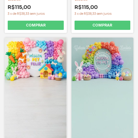
R$115,00
R$115,00
3
x
de
R$38,33
sem juros
3
x
de
R$38,33
sem juros
COMPRAR
COMPRAR