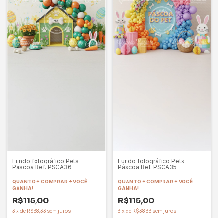
Fundo fotográfico Pets
Fundo fotográfico Pets
Páscoa Ref. PSCA36
Páscoa Ref. PSCA35
QUANTO + COMPRAR + VOCÊ
QUANTO + COMPRAR + VOCÊ
GANHA!
GANHA!
R$115,00
R$115,00
3
x
de
R$38,33
sem juros
3
x
de
R$38,33
sem juros