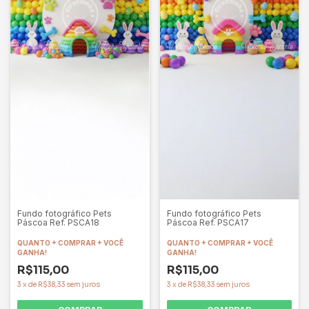
Fundo fotográfico Pets
Fundo fotográfico Pets
Páscoa Ref. PSCA18
Páscoa Ref. PSCA17
QUANTO + COMPRAR + VOCÊ
QUANTO + COMPRAR + VOCÊ
GANHA!
GANHA!
R$115,00
R$115,00
3
x
de
R$38,33
sem juros
3
x
de
R$38,33
sem juros