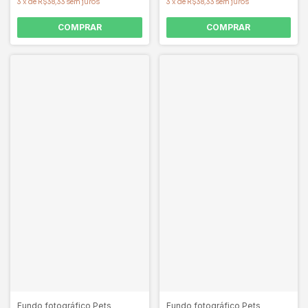
3
x
de
R$38,33
sem juros
3
x
de
R$38,33
sem juros
COMPRAR
COMPRAR
Fundo fotográfico Pets
Fundo fotográfico Pets