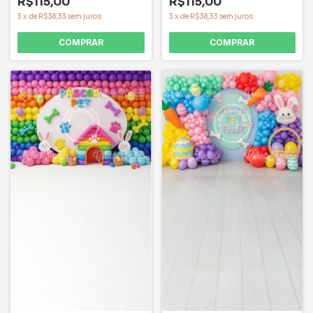
R$115,00
R$115,00
3
x
de
R$38,33
sem juros
3
x
de
R$38,33
sem juros
COMPRAR
COMPRAR