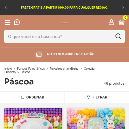
FRETE GRÁTIS A PARTIR 699.00 PARA QUALQUER REGIÃO.
0
ATÉ 3X SEM JUROS NO CARTÃO
Início
>
Fundos Fotográficos
>
Parceiros cirandinha
>
Coleção
Encanto
>
Páscoa
Páscoa
46 produtos
ORDENAR
FILTRAR