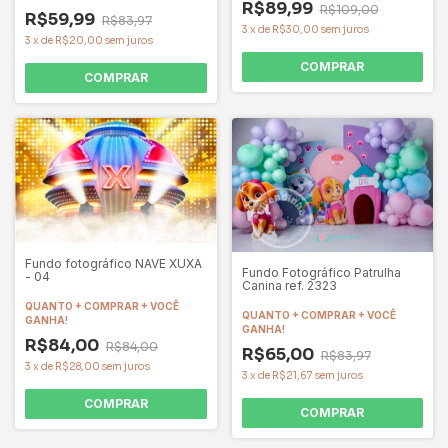
R$89,99
R$109,00
R$59,99
R$83,97
3
x
de
R$30,00
sem juros
3
x
de
R$20,00
sem juros
COMPRAR
COMPRAR
Fundo fotográfico NAVE XUXA
Fundo Fotográfico Patrulha
- 04
Canina ref. 2323
QUANTO + COMPRAR + VOCÊ
QUANTO + COMPRAR + VOCÊ
GANHA!
GANHA!
R$84,00
R$84,00
R$65,00
R$83,97
3
x
de
R$28,00
sem juros
3
x
de
R$21,67
sem juros
COMPRAR
COMPRAR