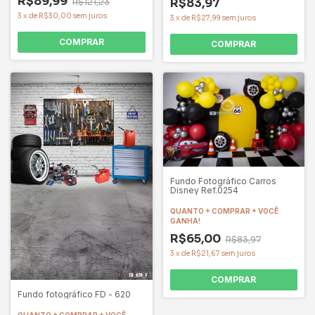
R$89,99
R$83,97
R$121,23
3
x
de
R$30,00
sem juros
3
x
de
R$27,99
sem juros
COMPRAR
COMPRAR
Fundo Fotográfico Carros
Disney Ref.0254
QUANTO + COMPRAR + VOCÊ
GANHA!
R$65,00
R$83,97
3
x
de
R$21,67
sem juros
COMPRAR
Fundo fotográfico FD - 620