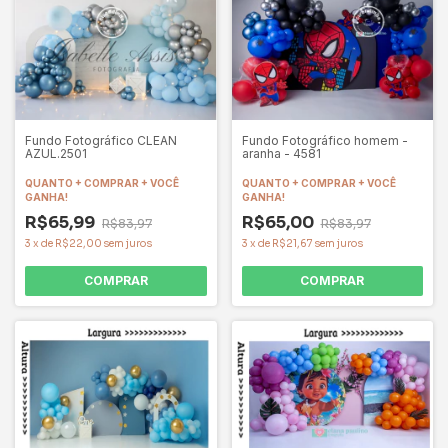
Fundo Fotográfico CLEAN
Fundo Fotográfico homem -
AZUL.2501
aranha - 4581
QUANTO + COMPRAR + VOCÊ
QUANTO + COMPRAR + VOCÊ
GANHA!
GANHA!
R$65,99
R$65,00
R$83,97
R$83,97
3
x
de
R$22,00
sem juros
3
x
de
R$21,67
sem juros
COMPRAR
COMPRAR