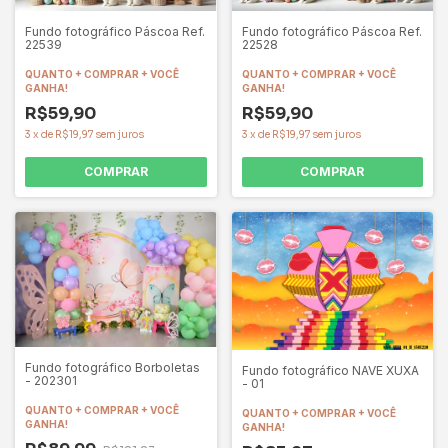
Fundo fotográfico Páscoa Ref.
Fundo fotográfico Páscoa Ref.
22539
22528
QUANTO + COMPRAR + VOCÊ
QUANTO + COMPRAR + VOCÊ
GANHA!
GANHA!
R$59,90
R$59,90
3
x
de
R$19,97
sem juros
3
x
de
R$19,97
sem juros
COMPRAR
COMPRAR
Fundo fotográfico Borboletas
Fundo fotográfico NAVE XUXA
- 202301
- 01
QUANTO + COMPRAR + VOCÊ
QUANTO + COMPRAR + VOCÊ
GANHA!
GANHA!