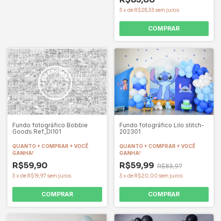
3
x
de
R$28,33
sem juros
COMPRAR
Fundo fotográfico Bobbie
Fundo fotográfico Lilo stitch-
Goods Ref_DI101
202301
QUANTO + COMPRAR + VOCÊ
QUANTO + COMPRAR + VOCÊ
GANHA!
GANHA!
R$59,90
R$59,99
R$83,97
3
x
de
R$19,97
sem juros
3
x
de
R$20,00
sem juros
COMPRAR
COMPRAR