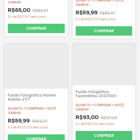
QUANTO + COMPRAR + VOCÊ
GANHA!
GANHA!
R$65,00
R$83,97
R$59,99
R$83,97
3
x
de
R$21,67
sem juros
3
x
de
R$20,00
sem juros
COMPRAR
COMPRAR
Fundo fotográfico
Fundo Fotográfico Homen
Fazendinha-20231001
Aranha-2117
QUANTO + COMPRAR + VOCÊ
QUANTO + COMPRAR + VOCÊ
GANHA!
GANHA!
R$93,00
R$121,23
R$59,99
R$83,97
3
x
de
R$31,00
sem juros
3
x
de
R$20,00
sem juros
COMPRAR
COMPRAR