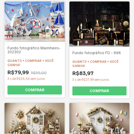
Fundo fotográfico Marinheiro-
202302
Fundo fotográfico FD - 696
QUANTO + COMPRAR + VOCÊ
QUANTO + COMPRAR + VOCÊ
GANHA!
GANHA!
R$79,99
R$83,97
R$99,00
3
x
de
R$26,66
sem juros
3
x
de
R$27,99
sem juros
COMPRAR
COMPRAR