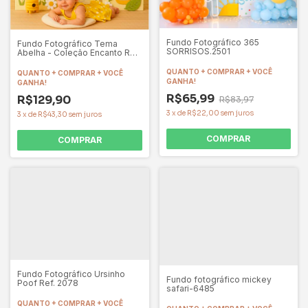
Fundo Fotográfico 365
Fundo Fotográfico Tema
SORRISOS.2501
Abelha - Coleção Encanto Ref.
CIR14
QUANTO + COMPRAR + VOCÊ
QUANTO + COMPRAR + VOCÊ
GANHA!
GANHA!
R$65,99
R$129,90
R$83,97
3
x
de
R$22,00
sem juros
3
x
de
R$43,30
sem juros
COMPRAR
COMPRAR
Fundo Fotográfico Ursinho
Fundo fotográfico mickey
Poof Ref. 2078
safari-6485
QUANTO + COMPRAR + VOCÊ