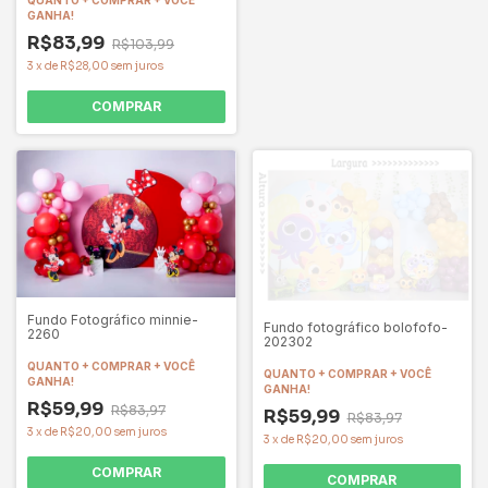
QUANTO + COMPRAR + VOCÊ
GANHA!
R$83,99
R$103,99
3
x
de
R$28,00
sem juros
COMPRAR
Fundo Fotográfico minnie-
Fundo fotográfico bolofofo-
2260
202302
QUANTO + COMPRAR + VOCÊ
QUANTO + COMPRAR + VOCÊ
GANHA!
GANHA!
R$59,99
R$83,97
R$59,99
R$83,97
3
x
de
R$20,00
sem juros
3
x
de
R$20,00
sem juros
COMPRAR
COMPRAR