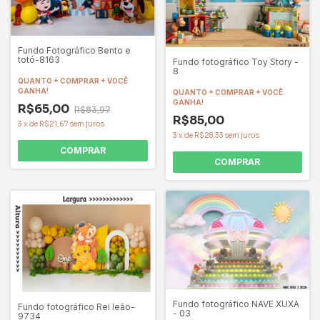
Fundo Fotográfico Bento e
totó-8163
Fundo fotográfico Toy Story -
8
QUANTO + COMPRAR + VOCÊ
GANHA!
QUANTO + COMPRAR + VOCÊ
GANHA!
R$65,00
R$83,97
R$85,00
3
x
de
R$21,67
sem juros
3
x
de
R$28,33
sem juros
COMPRAR
COMPRAR
Fundo fotográfico NAVE XUXA
Fundo fotográfico Rei leão-
- 03
9734