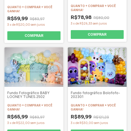
QUANTO + COMPRAR + VOCÊ
QUANTO + COMPRAR + VOCÊ
GANHA!
GANHA!
R$78,98
R$80,00
R$59,99
R$83,97
3
x
de
R$26,33
sem juros
3
x
de
R$20,00
sem juros
COMPRAR
COMPRAR
Fundo Fotográfico BABY
Fundo fotográfico Bolofofo-
LOONEY TUNES.2502
202301
QUANTO + COMPRAR + VOCÊ
QUANTO + COMPRAR + VOCÊ
GANHA!
GANHA!
R$65,99
R$89,99
R$83,97
R$121,23
3
x
de
R$22,00
sem juros
3
x
de
R$30,00
sem juros