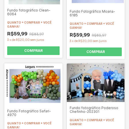
Fundo fotográfico Clean-
Fundo Fotográfico Moana-
6064
6185
QUANTO + COMPRAR + VOCÊ
QUANTO + COMPRAR + VOCÊ
GANHA!
GANHA!
R$59,99
R$59,99
R$83,97
R$83,97
3
x
de
R$20,00
sem juros
3
x
de
R$20,00
sem juros
COMPRAR
COMPRAR
Fundo fotográfico Poderoso
Fundo Fotográfico Safari-
Chefinho-202301
4970
QUANTO + COMPRAR + VOCÊ
QUANTO + COMPRAR + VOCÊ
GANHA!
GANHA!