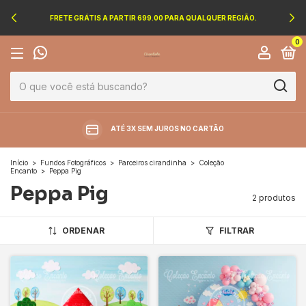
FRETE GRÁTIS A PARTIR 699.00 PARA QUALQUER REGIÃO.
0
ATÉ 3X SEM JUROS NO CARTÃO
Início
>
Fundos Fotográficos
>
Parceiros cirandinha
>
Coleção
Encanto
>
Peppa Pig
Peppa Pig
2 produtos
ORDENAR
FILTRAR