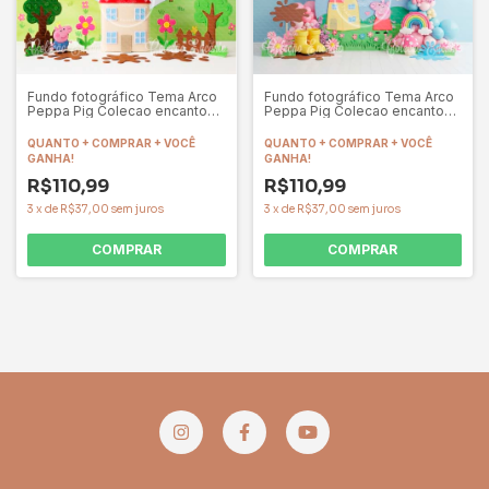
Fundo fotográfico Tema Arco
Fundo fotográfico Tema Arco
Peppa Pig Colecao encanto
Peppa Pig Colecao encanto
Ref. CIR150
Ref. CIR149
QUANTO + COMPRAR + VOCÊ
QUANTO + COMPRAR + VOCÊ
GANHA!
GANHA!
R$110,99
R$110,99
3
x
de
R$37,00
sem juros
3
x
de
R$37,00
sem juros
COMPRAR
COMPRAR