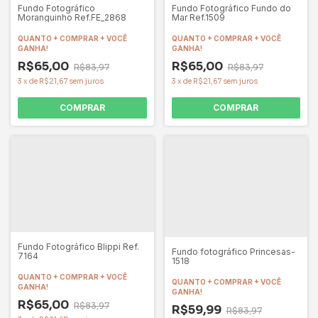
Fundo Fotográfico Fundo do
Fundo Fotográfico
Mar Ref.1509
Moranguinho Ref.FE_2868
QUANTO + COMPRAR + VOCÊ
QUANTO + COMPRAR + VOCÊ
GANHA!
GANHA!
R$65,00
R$65,00
R$83,97
R$83,97
3
x
de
R$21,67
sem juros
3
x
de
R$21,67
sem juros
COMPRAR
COMPRAR
Fundo Fotográfico Blippi Ref.
Fundo fotográfico Princesas-
7164
1518
QUANTO + COMPRAR + VOCÊ
QUANTO + COMPRAR + VOCÊ
GANHA!
GANHA!
R$65,00
R$83,97
R$59,99
R$83,97