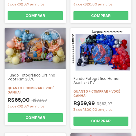
3
x
de
R$21,67
sem juros
3
x
de
R$20,00
sem juros
COMPRAR
COMPRAR
Fundo Fotográfico Ursinho
Fundo Fotográfico Homen
Poof Ref. 2078
Aranha-2117
QUANTO + COMPRAR + VOCÊ
QUANTO + COMPRAR + VOCÊ
GANHA!
GANHA!
R$65,00
R$83,97
R$59,99
R$83,97
3
x
de
R$21,67
sem juros
3
x
de
R$20,00
sem juros
COMPRAR
COMPRAR