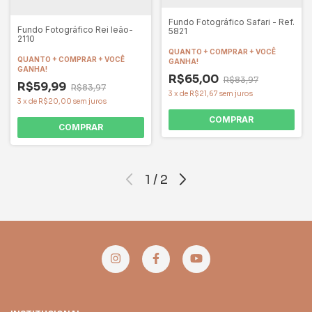
Fundo Fotográfico Safari - Ref.
Fundo Fotográfico Rei leão-
5821
2110
QUANTO + COMPRAR + VOCÊ
QUANTO + COMPRAR + VOCÊ
GANHA!
GANHA!
R$65,00
R$83,97
R$59,99
R$83,97
3
x
de
R$21,67
sem juros
3
x
de
R$20,00
sem juros
COMPRAR
COMPRAR
1
/
2