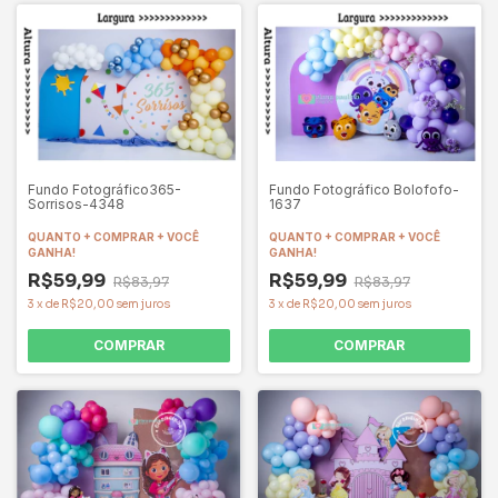
Fundo Fotográfico365-
Fundo Fotográfico Bolofofo-
Sorrisos-4348
1637
QUANTO + COMPRAR + VOCÊ
QUANTO + COMPRAR + VOCÊ
GANHA!
GANHA!
R$59,99
R$59,99
R$83,97
R$83,97
3
x
de
R$20,00
sem juros
3
x
de
R$20,00
sem juros
COMPRAR
COMPRAR