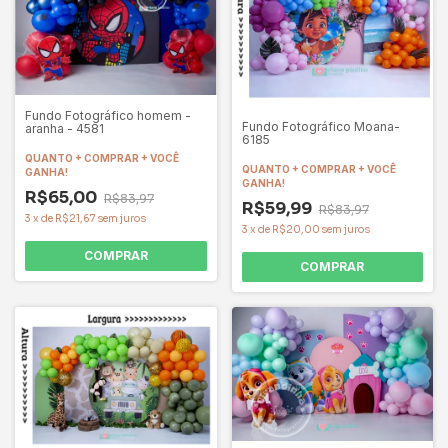
Fundo Fotográfico homem -
Fundo Fotográfico Moana-
aranha - 4581
6185
QUANTO + COMPRAR + VOCÊ
QUANTO + COMPRAR + VOCÊ
GANHA!
GANHA!
R$65,00
R$83,97
R$59,99
R$83,97
3
x
de
R$21,67
sem juros
3
x
de
R$20,00
sem juros
COMPRAR
COMPRAR