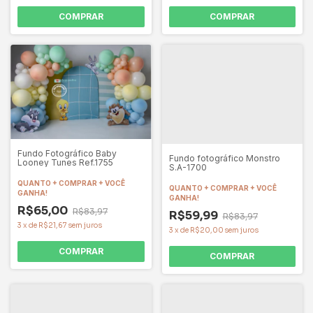
COMPRAR
COMPRAR
Fundo Fotográfico Baby
Fundo fotográfico Monstro
Looney Tunes Ref.1755
S.A-1700
QUANTO + COMPRAR + VOCÊ
QUANTO + COMPRAR + VOCÊ
GANHA!
GANHA!
R$65,00
R$83,97
R$59,99
R$83,97
3
x
de
R$21,67
sem juros
3
x
de
R$20,00
sem juros
COMPRAR
COMPRAR