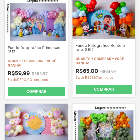
Fundo Fotográfico Bento e
Fundo fotográfico Princesas-
totó-8162
1517
QUANTO + COMPRAR + VOCÊ
QUANTO + COMPRAR + VOCÊ
GANHA!
GANHA!
R$65,00
R$83,97
R$59,99
R$83,97
3
x
de
R$21,67
sem juros
3
x
de
R$20,00
sem juros
COMPRAR
COMPRAR