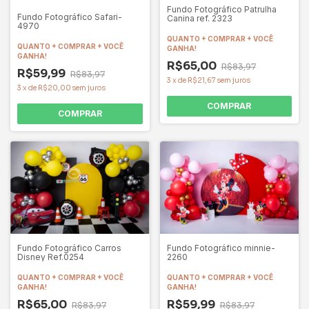
Fundo Fotográfico Patrulha
Fundo Fotográfico Safari-
Canina ref. 2323
4970
QUANTO + COMPRAR + VOCÊ
QUANTO + COMPRAR + VOCÊ
GANHA!
GANHA!
R$65,00
R$83,97
R$59,99
R$83,97
3
x
de
R$21,67
sem juros
3
x
de
R$20,00
sem juros
COMPRAR
COMPRAR
Fundo Fotográfico Carros
Fundo Fotográfico minnie-
Disney Ref.0254
2260
QUANTO + COMPRAR + VOCÊ
QUANTO + COMPRAR + VOCÊ
GANHA!
GANHA!
R$65,00
R$59,99
R$83,97
R$83,97