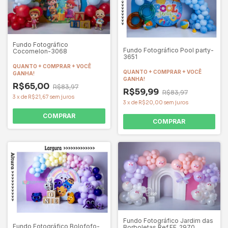
Fundo Fotográfico
Fundo Fotográfico Pool party-
Cocomelon-3068
3651
QUANTO + COMPRAR + VOCÊ
QUANTO + COMPRAR + VOCÊ
GANHA!
GANHA!
R$65,00
R$83,97
R$59,99
R$83,97
3
x
de
R$21,67
sem juros
3
x
de
R$20,00
sem juros
COMPRAR
COMPRAR
Fundo Fotográfico Jardim das
Fundo Fotográfico Bolofofo-
Borboletas Ref.FE_2970