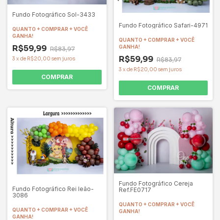
Fundo Fotográfico Sol-3433
Fundo Fotográfico Safari-4971
QUANTO + COMPRAR + VOCÊ
GANHA!
QUANTO + COMPRAR + VOCÊ
R$59,99
GANHA!
R$83,97
R$59,99
3
x
de
R$20,00
sem juros
R$83,97
3
x
de
R$20,00
sem juros
COMPRAR
COMPRAR
Fundo Fotográfico Cereja
Fundo Fotográfico Rei leão-
Ref.FE0717
3086
QUANTO + COMPRAR + VOCÊ
QUANTO + COMPRAR + VOCÊ
GANHA!
GANHA!