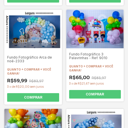
Fundo Fotográfico 3
Fundo Fotográfico Arca de
Palavrinhas - Ref. 9010
noé-2333
QUANTO + COMPRAR + VOCÊ
QUANTO + COMPRAR + VOCÊ
GANHA!
GANHA!
R$65,00
R$83,97
R$59,99
R$83,97
3
x
de
R$21,67
sem juros
3
x
de
R$20,00
sem juros
COMPRAR
COMPRAR