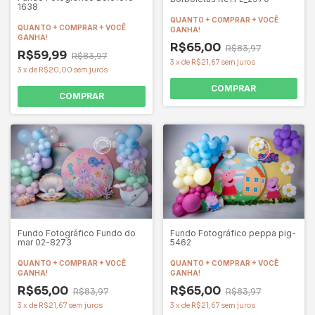
1638
QUANTO + COMPRAR + VOCÊ
QUANTO + COMPRAR + VOCÊ
GANHA!
GANHA!
R$65,00
R$83,97
R$59,99
R$83,97
3
x
de
R$21,67
sem juros
3
x
de
R$20,00
sem juros
COMPRAR
COMPRAR
Fundo Fotográfico Fundo do
Fundo Fotográfico peppa pig-
mar 02-8273
5462
QUANTO + COMPRAR + VOCÊ
QUANTO + COMPRAR + VOCÊ
GANHA!
GANHA!
R$65,00
R$65,00
R$83,97
R$83,97
3
x
de
R$21,67
sem juros
3
x
de
R$21,67
sem juros