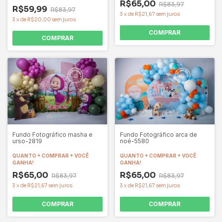
R$65,00
R$83,97
R$59,99
R$83,97
3
x
de
R$21,67
sem juros
3
x
de
R$20,00
sem juros
COMPRAR
COMPRAR
Fundo Fotográfico masha e
Fundo Fotográfico arca de
urso-2819
noé-5580
QUANTO + COMPRAR + VOCÊ
QUANTO + COMPRAR + VOCÊ
GANHA!
GANHA!
R$65,00
R$65,00
R$83,97
R$83,97
3
x
de
R$21,67
sem juros
3
x
de
R$21,67
sem juros
COMPRAR
COMPRAR