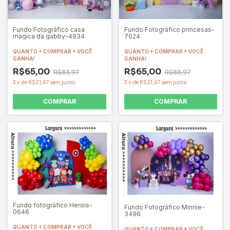
Fundo Fotográfico casa
Fundo Fotográfico princesas-
magica da gabby-4934
7024
QUANTO + COMPRAR + VOCÊ
QUANTO + COMPRAR + VOCÊ
GANHA!
GANHA!
R$65,00
R$65,00
R$83,97
R$83,97
3
x
de
R$21,67
sem juros
3
x
de
R$21,67
sem juros
COMPRAR
COMPRAR
Fundo fotográfico Herois-
Fundo Fotográfico Minnie-
0646
3496
QUANTO + COMPRAR + VOCÊ
QUANTO + COMPRAR + VOCÊ