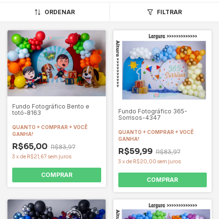
ORDENAR
FILTRAR
Fundo Fotográfico Bento e
Fundo Fotográfico 365-
totó-8163
Sorrisos-4347
QUANTO + COMPRAR + VOCÊ
QUANTO + COMPRAR + VOCÊ
GANHA!
GANHA!
R$65,00
R$83,97
R$59,99
R$83,97
3
x
de
R$21,67
sem juros
3
x
de
R$20,00
sem juros
COMPRAR
COMPRAR