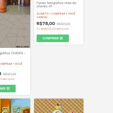
Fundo fotográfico chão do
chaves-01
QUANTO + COMPRAR + VOCÊ
GANHA!
R$78,00
R$121,23
3
x
de
R$26,00
sem juros
COMPRAR
gráfico CHAVES -
COMPRAR + VOCÊ
8
R$121,23
33
sem juros
RAR