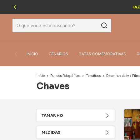
FAZ
INÍCIO
CENÁRIOS
DATAS COMEMORATIVAS
G
Início
>
Fundos Fotográficos
>
Temáticos
>
Desenhos de tv / Film
Chaves
TAMANHO
MEDIDAS