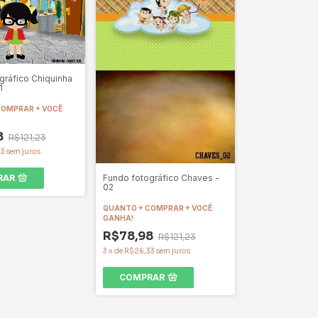
gráfico Chiquinha
1
COMPRAR + VOCÊ
8
R$121,23
33
sem juros
RAR
Fundo fotográfico Chaves -
02
QUANTO + COMPRAR + VOCÊ
GANHA!
R$78,98
R$121,23
3
x
de
R$26,33
sem juros
COMPRAR