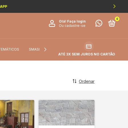
SAPP
0
Olá!
Faça login
Ou cadastre-se
TEMÁTICOS
SMASH THE CAKE
FICHA TÉCNICA DO TECIDO
ATÉ 3X SEM JUROS NO CARTÃO
Ordenar