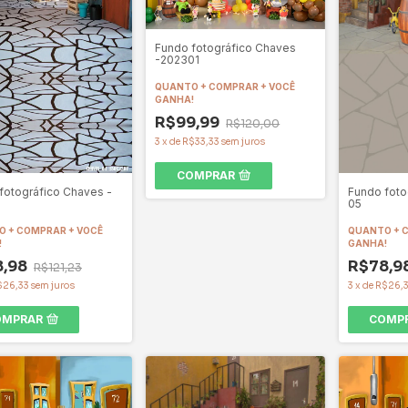
Fundo fotográfico Chaves
-202301
QUANTO + COMPRAR + VOCÊ
GANHA!
R$99,99
R$120,00
3
x
de
R$33,33
sem juros
COMPRAR
fotográfico Chaves -
Fundo foto
05
 + COMPRAR + VOCÊ
QUANTO + 
!
GANHA!
8,98
R$78,9
R$121,23
$26,33
sem juros
3
x
de
R$26,
OMPRAR
COMP