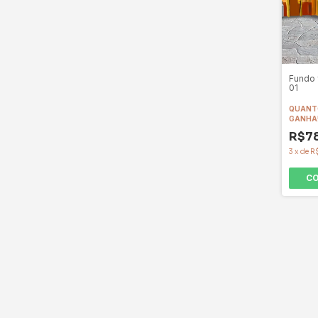
Fundo 
01
QUANTO
GANHA
R$7
3
x
de
R
C