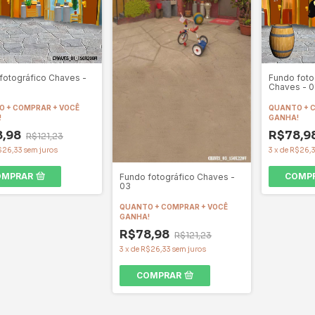
fotográfico Chaves -
Fundo foto
Chaves - 0
 + COMPRAR + VOCÊ
QUANTO + 
!
GANHA!
8,98
R$78,9
R$121,23
$26,33
sem juros
3
x
de
R$26,
OMPRAR
COMP
Fundo fotográfico Chaves -
03
QUANTO + COMPRAR + VOCÊ
GANHA!
R$78,98
R$121,23
3
x
de
R$26,33
sem juros
COMPRAR