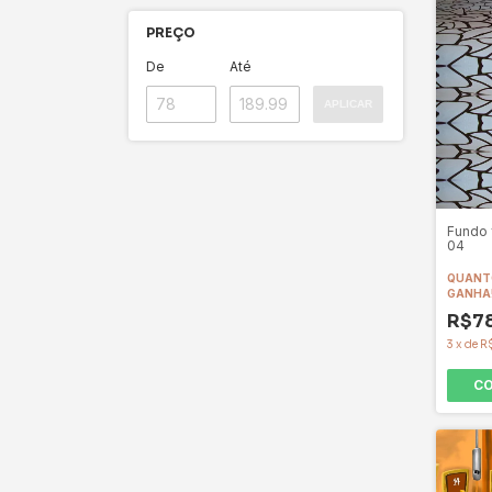
PREÇO
De
Até
APLICAR
Fundo 
04
QUANTO
GANHA
R$7
3
x
de
R
C