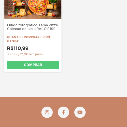
Fundo fotográfico Tema Pizza
Colecao encanto Ref. CIR190
QUANTO + COMPRAR + VOCÊ
GANHA!
R$110,99
3
x
de
R$37,00
sem juros
COMPRAR