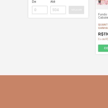
De
Até
APLICAR
Fundo 
Cabale
Ref. C
QUANTO
GANHA
R$11
3
x
de
R
C