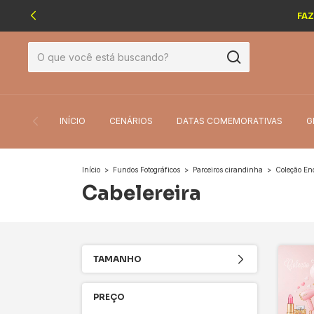
FAZ
INÍCIO
CENÁRIOS
DATAS COMEMORATIVAS
G
Início
>
Fundos Fotográficos
>
Parceiros cirandinha
>
Coleção En
Cabelereira
TAMANHO
PREÇO