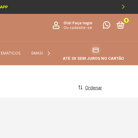
SAPP
0
Olá!
Faça login
Ou cadastre-se
TEMÁTICOS
SMASH THE CAKE
FICHA TÉCNICA DO TECIDO
ATÉ 3X SEM JUROS NO CARTÃO
Ordenar