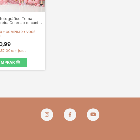
fotográfico Tema
reira Colecao encanto
IR162
 + COMPRAR + VOCÊ
!
0,99
$37,00
sem juros
OMPRAR