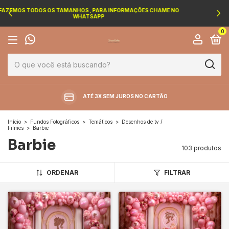
FRETE GRÁTIS A PARTIR 699.00 PARA QUALQUER REGIÃO.
0
ATÉ 3X SEM JUROS NO CARTÃO
Início
>
Fundos Fotográficos
>
Temáticos
>
Desenhos de tv /
Filmes
>
Barbie
Barbie
103 produtos
ORDENAR
FILTRAR