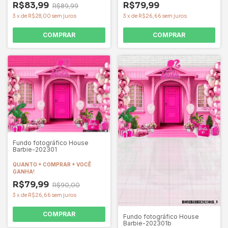
R$83,99
R$79,99
R$89,99
3
x
de
R$28,00
sem juros
3
x
de
R$26,66
sem juros
COMPRAR
COMPRAR
Fundo fotográfico House
Barbie-202301
QUANTO + COMPRAR + VOCÊ
GANHA!
R$79,99
R$90,00
3
x
de
R$26,66
sem juros
COMPRAR
Fundo fotográfico House
Barbie-202301b