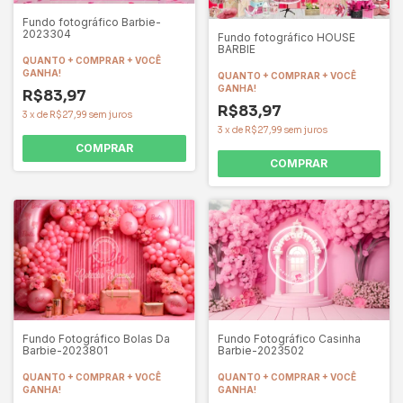
Fundo fotográfico Barbie-
2023304
Fundo fotográfico HOUSE
BARBIE
QUANTO + COMPRAR + VOCÊ
GANHA!
QUANTO + COMPRAR + VOCÊ
GANHA!
R$83,97
R$83,97
3
x
de
R$27,99
sem juros
3
x
de
R$27,99
sem juros
COMPRAR
COMPRAR
Fundo Fotográfico Bolas Da
Fundo Fotográfico Casinha
Barbie-2023801
Barbie-2023502
QUANTO + COMPRAR + VOCÊ
QUANTO + COMPRAR + VOCÊ
GANHA!
GANHA!