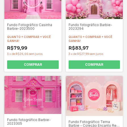
Fundo Fotográfico Casinha
Fundo fotográfico Barbie-
Barbie-2023500
2023294
QUANTO + COMPRAR + VOCÊ
QUANTO + COMPRAR + VOCÊ
GANHA!
GANHA!
R$79,99
R$83,97
3
x
de
R$26,66
sem juros
3
x
de
R$27,99
sem juros
COMPRAR
COMPRAR
Fundo fotográfico Barbie-
Fundo Fotográfico Tema
2023305
Barbie - Coleção Encanto Ref.