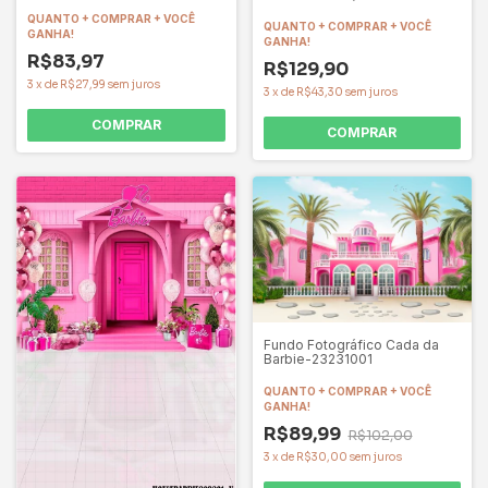
CIR75
QUANTO + COMPRAR + VOCÊ
QUANTO + COMPRAR + VOCÊ
GANHA!
GANHA!
R$83,97
R$129,90
3
x
de
R$27,99
sem juros
3
x
de
R$43,30
sem juros
COMPRAR
COMPRAR
Fundo Fotográfico Cada da
Barbie-23231001
QUANTO + COMPRAR + VOCÊ
GANHA!
R$89,99
R$102,00
3
x
de
R$30,00
sem juros