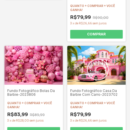
QUANTO + COMPRAR + VOCÊ
GANHA!
R$79,99
R$90,00
3
x
de
R$26,66
sem juros
COMPRAR
Fundo Fotográfico Bolas Da
Fundo Fotográfico Casa Da
Barbie-2023806
Barbie Com Carro-2023702
QUANTO + COMPRAR + VOCÊ
QUANTO + COMPRAR + VOCÊ
GANHA!
GANHA!
R$83,99
R$79,99
R$89,99
3
x
de
R$28,00
sem juros
3
x
de
R$26,66
sem juros