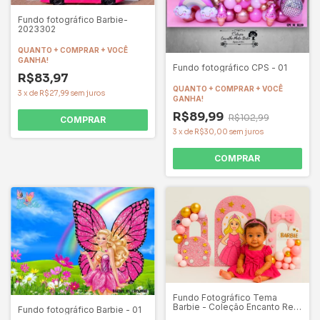
Fundo fotográfico Barbie-
2023302
QUANTO + COMPRAR + VOCÊ
GANHA!
Fundo fotográfico CPS - 01
R$83,97
QUANTO + COMPRAR + VOCÊ
3
x
de
R$27,99
sem juros
GANHA!
R$89,99
R$102,99
COMPRAR
3
x
de
R$30,00
sem juros
COMPRAR
Fundo Fotográfico Tema
Barbie - Coleção Encanto Ref.
Fundo fotográfico Barbie - 01
CIR23