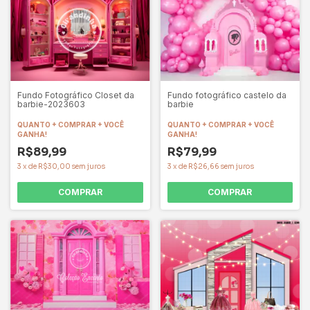
Fundo Fotográfico Closet da
Fundo fotográfico castelo da
barbie-2023603
barbie
QUANTO + COMPRAR + VOCÊ
QUANTO + COMPRAR + VOCÊ
GANHA!
GANHA!
R$89,99
R$79,99
3
x
de
R$30,00
sem juros
3
x
de
R$26,66
sem juros
COMPRAR
COMPRAR