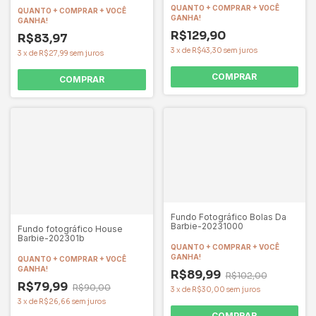
QUANTO + COMPRAR + VOCÊ
QUANTO + COMPRAR + VOCÊ
GANHA!
GANHA!
R$129,90
R$83,97
3
x
de
R$43,30
sem juros
3
x
de
R$27,99
sem juros
COMPRAR
COMPRAR
Fundo Fotográfico Bolas Da
Barbie-20231000
Fundo fotográfico House
Barbie-202301b
QUANTO + COMPRAR + VOCÊ
GANHA!
QUANTO + COMPRAR + VOCÊ
GANHA!
R$89,99
R$102,00
R$79,99
R$90,00
3
x
de
R$30,00
sem juros
3
x
de
R$26,66
sem juros
COMPRAR