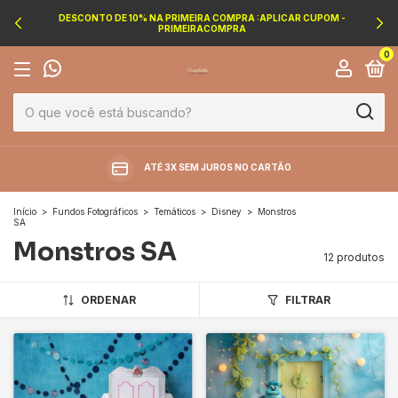
DESCONTO DE 10% NA PRIMEIRA COMPRA :APLICAR CUPOM -
PRIMEIRACOMPRA
0
ATÉ 3X SEM JUROS NO CARTÃO
Início
>
Fundos Fotográficos
>
Temáticos
>
Disney
>
Monstros
SA
Monstros SA
12 produtos
ORDENAR
FILTRAR