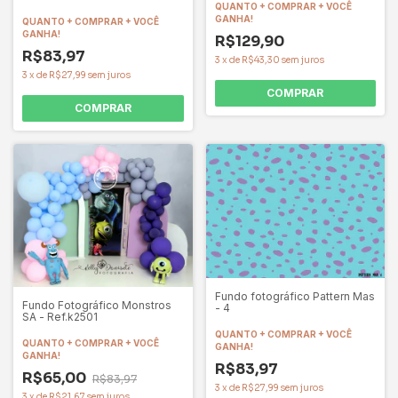
QUANTO + COMPRAR + VOCÊ
GANHA!
QUANTO + COMPRAR + VOCÊ
GANHA!
R$129,90
R$83,97
3
x
de
R$43,30
sem juros
3
x
de
R$27,99
sem juros
COMPRAR
COMPRAR
Fundo fotográfico Pattern Mas
Fundo Fotográfico Monstros
- 4
SA - Ref.k2501
QUANTO + COMPRAR + VOCÊ
QUANTO + COMPRAR + VOCÊ
GANHA!
GANHA!
R$83,97
R$65,00
R$83,97
3
x
de
R$27,99
sem juros
3
x
de
R$21,67
sem juros