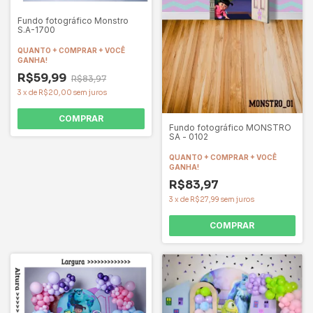
Fundo fotográfico Monstro
S.A-1700
QUANTO + COMPRAR + VOCÊ
GANHA!
R$59,99
R$83,97
3
x
de
R$20,00
sem juros
COMPRAR
Fundo fotográfico MONSTRO
SA - 0102
QUANTO + COMPRAR + VOCÊ
GANHA!
R$83,97
3
x
de
R$27,99
sem juros
COMPRAR