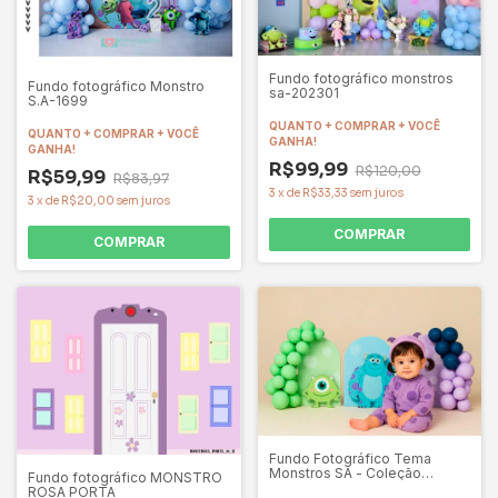
Fundo fotográfico monstros
Fundo fotográfico Monstro
sa-202301
S.A-1699
QUANTO + COMPRAR + VOCÊ
QUANTO + COMPRAR + VOCÊ
GANHA!
GANHA!
R$99,99
R$120,00
R$59,99
R$83,97
3
x
de
R$33,33
sem juros
3
x
de
R$20,00
sem juros
COMPRAR
COMPRAR
Fundo Fotográfico Tema
Monstros SA - Coleção
Fundo fotográfico MONSTRO
Encanto Ref. CIR30
ROSA PORTA